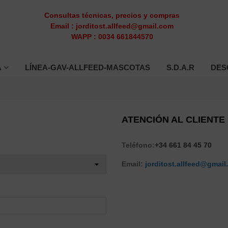
Consultas técnicas, precios y compras
Email : jorditost.allfeed@gmail.com
WAPP : 0034 661844570
A
LÍNEA-GAV-ALLFEED-MASCOTAS
S.D.A.R
DES
ATENCIÓN AL CLIENTE
Teléfono:
+34 661 84 45 70
Email:
jorditost.allfeed@gmai