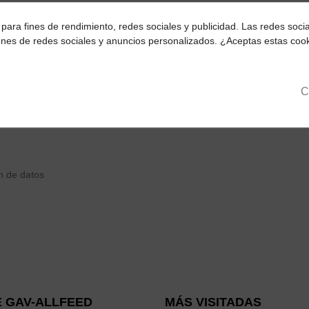
Seleccionar archivo
para fines de rendimiento, redes sociales y publicidad. Las redes social
ciones de redes sociales y anuncios personalizados. ¿Aceptas estas coo
C
n de datos
 GAV-ALLFEED
MÁS VISITADAS