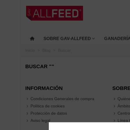
SOBRE GAV-ALLFEED
GANADERÍ
Inicio
>
Blog
>
Buscar
BUSCAR ""
INFORMACIÓN
SOBRE
Condiciones Generales de compra
Quién
Política de cookies
Ámbito
Protección de datos
Centro
Aviso legal
Línea 