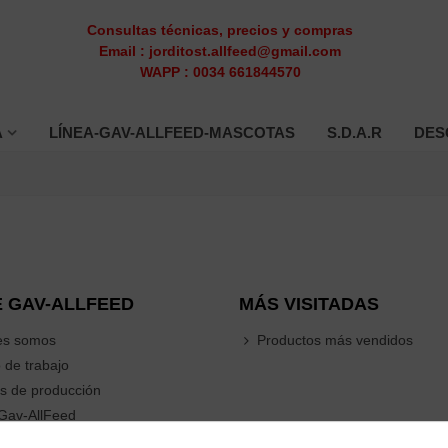
Consultas técnicas, precios y compras
Email : jorditost.allfeed@gmail.com
WAPP : 0034 661844570
A
LÍNEA-GAV-ALLFEED-MASCOTAS
S.D.A.R
DES
 GAV-ALLFEED
MÁS VISITADAS
es somos
Productos más vendidos
 de trabajo
s de producción
Gav-AllFeed