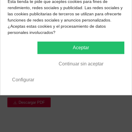
Esta tienda te pide que aceptes cookies para fines de
Descargar PDF
rendimiento, redes sociales y publicidad. Las redes sociales y
las cookies publicitarias de terceros se utilizan para ofrecerte
Descargar PDF
funciones de redes sociales y anuncios personalizados.
¿Aceptas estas cookies y el procesamiento de datos
personales involucrados?
GAV-ALLFEED ®
AQUAPROT
Aceptar
Suplemento dietético oral para añadir al agua de bebida para
mantener un buen estado hídrico en épocas de calor y
Continuar sin aceptar
recuperación hídrica después de esfuerzos físicos elevados (
alta sudoración). Regulación de la presión arterial. Regulador
metabolismo glucídico. Desbloqueador de la insulina /
Configurar
glucagón.
Descargar PDF