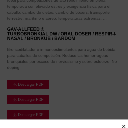
Ideal para competiciones de alto rendimiento en plena
temporada con elevado estrés y exeigencia física para el
caballo, cambio de dietas, cambio de bóxers, tramsporte
terrestre, marítimo e aéreo, temperaturas extremas, …
GAV-ALLFEED ®
TURBOBRONKIAL DW / ORAL DOSER / RESPIR-I-
NASAL / BRONKUB / BARDOM
Broncodilatador e inmunoestimulantes para agua de bebida,
para caballos de competición. Reduce las hemorrageas
bronquiales por exceso de nerviosismo y sobre esfuerzo. No
doping.
Descargar PDF
Descargar PDF
Descargar PDF
×