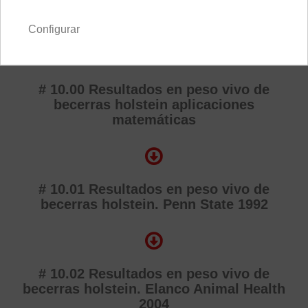
# 09.06 MASTIMILK. En que momentos es
rentable e imprescindible utilizarlo
Configurar
# 10.00 Resultados en peso vivo de
becerras holstein aplicaciones
matemáticas
# 10.01 Resultados en peso vivo de
becerras holstein. Penn State 1992
# 10.02 Resultados en peso vivo de
becerras holstein. Elanco Animal Health
2004