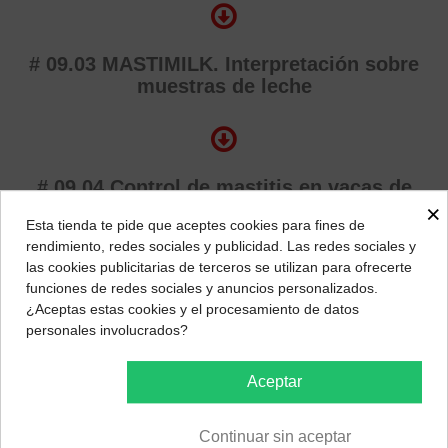
# 09.03 MASTIMILK. Interpretación sobre
muestras de leche
# 09.04 Control de mastitis en vacas de
postparto. Uso de Mastimilk
×
Esta tienda te pide que aceptes cookies para fines de
rendimiento, redes sociales y publicidad. Las redes sociales y
las cookies publicitarias de terceros se utilizan para ofrecerte
funciones de redes sociales y anuncios personalizados.
# 09.05 Estudio de rentabilidad.
¿Aceptas estas cookies y el procesamiento de datos
Tratamiento de vacas positivas a
personales involucrados?
Mastimilk en el parto
Aceptar
Continuar sin aceptar