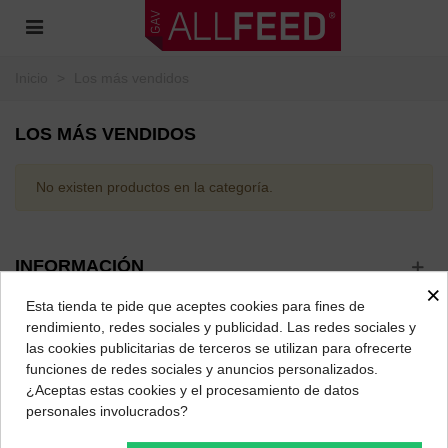
Inicio
>
Los más vendidos
LOS MÁS VENDIDOS
No existen productos en la categoría.
INFORMACIÓN
×
Esta tienda te pide que aceptes cookies para fines de
SOBRE GAV-ALLFEED
rendimiento, redes sociales y publicidad. Las redes sociales y
las cookies publicitarias de terceros se utilizan para ofrecerte
funciones de redes sociales y anuncios personalizados.
MÁS VISITADAS
¿Aceptas estas cookies y el procesamiento de datos
personales involucrados?
NUESTRAS REDES SOCIALES