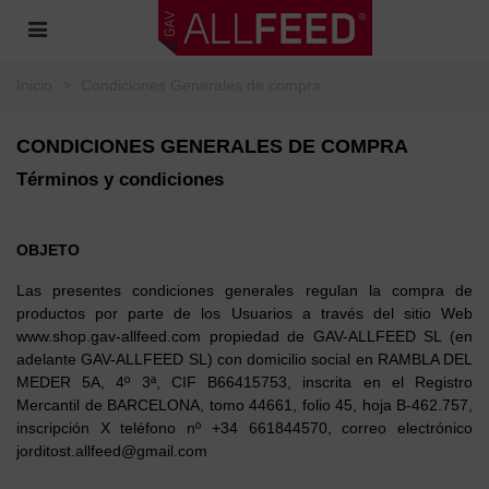
Inicio
>
Condiciones Generales de compra
CONDICIONES GENERALES DE COMPRA
Términos y condiciones
OBJETO
Las presentes condiciones generales regulan la compra de
productos por parte de los Usuarios a través del sitio Web
www.shop.gav-allfeed.com propiedad de GAV-ALLFEED SL (en
adelante GAV-ALLFEED SL) con domicilio social en RAMBLA DEL
MEDER 5A, 4º 3ª, CIF B66415753, inscrita en el Registro
Mercantil de BARCELONA, tomo 44661, folio 45, hoja B-462.757,
inscripción X teléfono nº +34 661844570, correo electrónico
jorditost.allfeed@gmail.com