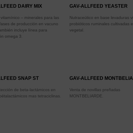
LFEED DAIRY MIX
GAV-ALLFEED YEASTER
vitamínico – minerales para las
Nutraceútico en base levaduras v
s fases de producción en vacuno
probióticos ruminales cultivadas 
ambién incluye línea para
vegetal.
ón omega 3.
LLFEED SNAP ST
GAV-ALLFEED MONTBELI
tección de beta-lactámicos en
Venta de novillas preñadas
bétalactámicos mas tetraciclinas.
MONTBELIARDE.