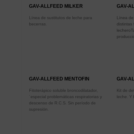
GAV-ALLFEED MILKER
GAV-AL
Línea de sustitutos de leche para
Línea de 
becerras.
distinta
lecheroT
producci
GAV-ALLFEED MENTOFIN
GAV-A
Fitoterápico soluble broncodilatador,
Kit de de
´especial problemáticas respiratorias y
leche. Y 
descenso de R.C.S. Sin período de
supresión.