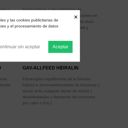
ivas y
Inactivadores / secuestrantes de
×
en medio
micotoxinas específicos para raciones en
es y las cookies publicitarias de
base ensilados de primavera y de maíz.
kies y el procesamiento de datos
Incluye regeneradores la motilidad y
funcionalidad ruminal.
ontinuar sin aceptar
Aceptar
D
GAV-ALLFEED HIDRALIN
rras.
Fitoterápico equilibrante de la función
 desde
hídrica e inmunoestimulante de becerras y
vacas ante cualquier factor de estrés (
deshidratación y descenso del consumo
por calor o frío ).