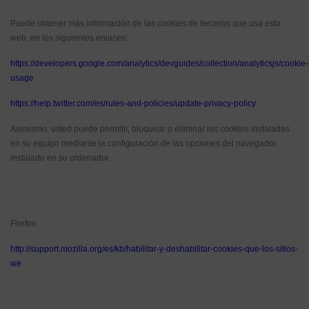
Puede obtener más información de las cookies de terceros que usa esta
web, en los siguientes enlaces:
https://developers.google.com/analytics/devguides/collection/analyticsjs/cookie-
usage
https://help.twitter.com/es/rules-and-policies/update-privacy-policy
Asimismo, usted puede permitir, bloquear o eliminar las cookies instaladas
en su equipo mediante la configuración de las opciones del navegador
instalado en su ordenador.
Firefox
http://support.mozilla.org/es/kb/habilitar-y-deshabilitar-cookies-que-los-sitios-
we