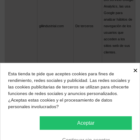
Analytics, las usa
Google para
analizar hábitos de
giliindustrial.com
De terceros
navegación de los
usuarios que
acceden a los
sitios web de sus
clientes.
×
_utma
Persistente
Esta tienda te pide que aceptes cookies para fines de
rendimiento, redes sociales y publicidad. Las redes sociales y
las cookies publicitarias de terceros se utilizan para ofrecerte
_utmb
Persistente
funciones de redes sociales y anuncios personalizados.
¿Aceptas estas cookies y el procesamiento de datos
personales involucrados?
_utmt
Persistente
Aceptar
_utmz
Persistente