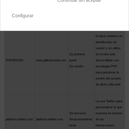
Continuar sin aceptar
_utmc
De sesión
Configurar
El dard contiene un
identificador de
sesión y se utiliza
De primera
en el sitio web
PHPSESSID
www.giliindustrial.com
parte
desarrollado con
De sesión
tecnología PHP
para gestionar la
sesión del usuario
de dicho sitio web.
La usa Twitter para
personalizar lo que
De terceros.
muestra en función
platform.twitter.com
platform.twitter.com
Almacenamiento
de las
local
interacciones