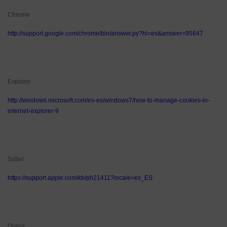
Chrome
http://support.google.com/chrome/bin/answer.py?hl=es&answer=95647
Explorer
http://windows.microsoft.com/es-es/windows7/how-to-manage-cookies-in-
internet-explorer-9
Safari
https://support.apple.com/kb/ph21411?locale=es_ES
Opera