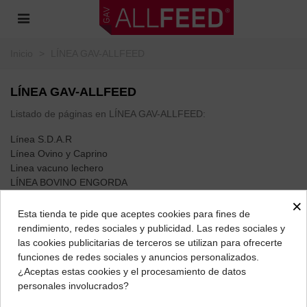
Inicio
>
LÍNEA GAV-ALLFEED
LÍNEA GAV-ALLFEED
Listado de páginas en LÍNEA GAV-ALLFEED:
Línea S.D.A.R
Línea Ovino y Caprino
Linea vacuno lechero
LÍNEA BOVINO ENGORDA
LÍNEA ANIMALES PASTOREO
×
LÍNEA EQUINOS
Esta tienda te pide que aceptes cookies para fines de
LÍNEA CAMÉLIDOS
rendimiento, redes sociales y publicidad. Las redes sociales y
LÍNEA PORCINA
las cookies publicitarias de terceros se utilizan para ofrecerte
LÍNEA AVICULTURA
funciones de redes sociales y anuncios personalizados.
LÍNEA PET FOODS, LA MEJOR COMIDA PARA TUS ANIMALES
¿Aceptas estas cookies y el procesamiento de datos
LÍNEA HIGIÉNICOS
personales involucrados?
FITOTERAPIA NATURAL PARA ANIMALES